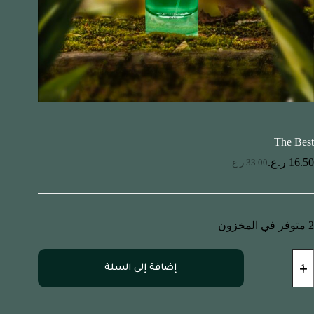
The Best
16.50
ر.ع.
33.00
ر.ع.
2 متوفر في المخزون
إضافة إلى السلة