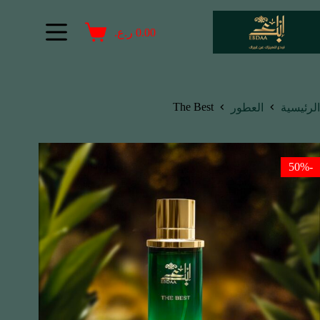
0.00
ر.ع.
The Best
الرئيسية
العطور
-50%