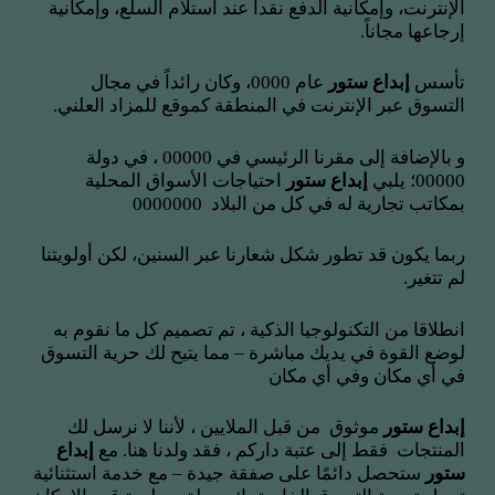
الإنترنت، وإمكانية الدفع نقداً عند استلام السلع، وإمكانية
إرجاعها مجاناً.
تأسس
إبداع ستور
عام 0000، وكان رائداً في مجال
التسوق عبر الإنترنت في المنطقة كموقع للمزاد العلني.
و بالإضافة إلى مقرنا الرئيسي في 00000 ، في دولة
00000؛ يلبي
إبداع ستور
احتياجات الأسواق المحلية
بمكاتب تجارية له في كل من البلاد 0000000
ربما يكون قد تطور شكل شعارنا عبر السنين، لكن أولويتنا
لم تتغير.
انطلاقا من التكنولوجيا الذكية ، تم تصميم كل ما نقوم به
لوضع القوة في يديك مباشرة – مما يتيح لك حرية التسوق
في أي مكان وفي أي مكان
إبداع ستور
موثوق من قبل الملايين ، لأننا لا نرسل لك
المنتجات فقط إلى عتبة داركم ، فقد ولدنا هنا. مع
إبداع
ستور
ستحصل دائمًا على صفقة جيدة – مع خدمة استثنائية