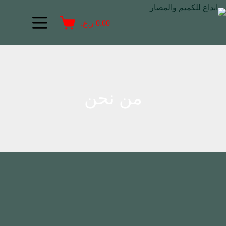
0.00
ر.ع.
من نحن