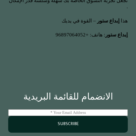
تجعل تجربة التسوق الخاصة بك سهلة وسلسة قدر الإمكان
.
هذا
إبداع ستور
– القوة في يديك
إبداع ستور
: هاتف: +96897064052
الانضمام للقائمة البريدية
E
m
a
SUBSCRIBE
i
l