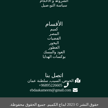
الشروط و الاحكام
سياسة التو،صيل
الأقسام
كميم
المصر
الفضيات
البخور
العطور
العود والمسك
بوكسات الهدايا
اتصل بنا
الخوض, السيب, سلطنة عمان
96895226605+
ebdaakameem@gmail.com
حقوق النشر © 2023 ابداع الكميم. جميع الحقوق محفوظة.