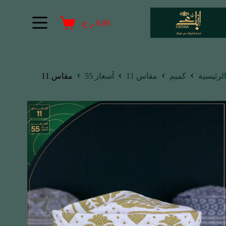
0.00
ر.ع.
الرئيسية
كميم
مقاس 11
آسعار 55
مقاس 11