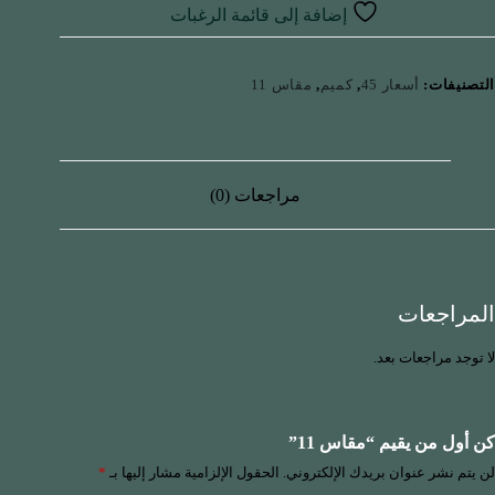
إضافة إلى قائمة الرغبات
التصنيفات:
أسعار 45
,
كميم
,
مقاس 11
مراجعات (0)
المراجعات
لا توجد مراجعات بعد.
كن أول من يقيم “مقاس 11”
لن يتم نشر عنوان بريدك الإلكتروني.
الحقول الإلزامية مشار إليها بـ
*