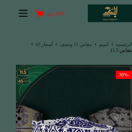
0.00
ر.ع.
الرئيسية
كميم
مقاس 11 ونصف
أسعار 45
مقاس 11.5
-30%