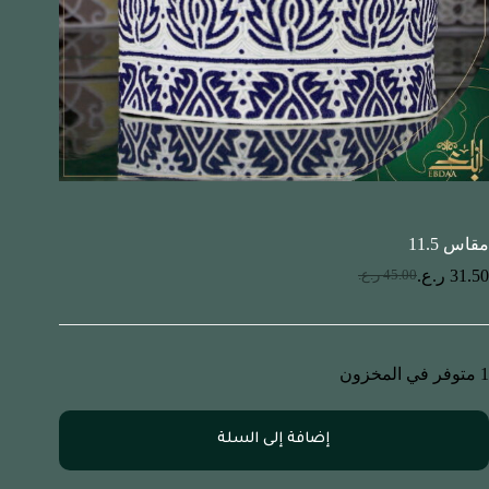
مقاس 11.5
31.50
ر.ع.
45.00
ر.ع.
1 متوفر في المخزون
إضافة إلى السلة