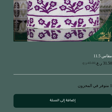
مقاس 11.5
31.50
ر.ع.
45.00
ر.ع.
1 متوفر في المخزون
إضافة إلى السلة