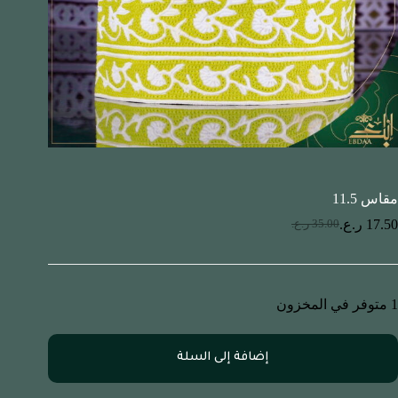
مقاس 11.5
17.50
ر.ع.
35.00
ر.ع.
1 متوفر في المخزون
إضافة إلى السلة