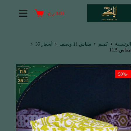
0.00
ر.ع.
الرئيسية
كميم
مقاس 11 ونصف
أسعار 35
مقاس 11.5
-50%