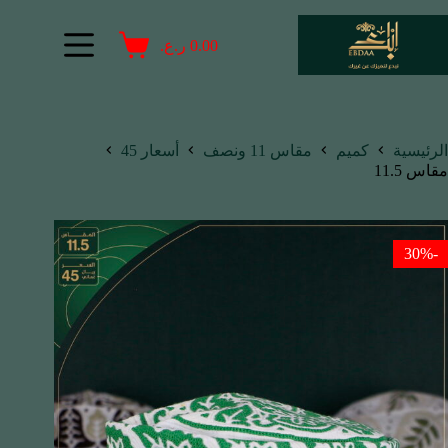
0.00
ر.ع.
الرئيسية
كميم
مقاس 11 ونصف
أسعار 45
مقاس 11.5
-30%