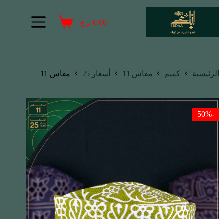
0.00
ر.ع.
الرئيسية
كميم
مقاس 11
أسعار 25
مقاس 11
-50%