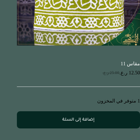
مقاس 11
12.50
ر.ع.
25.00
ر.ع.
1 متوفر في المخزون
إضافة إلى السلة