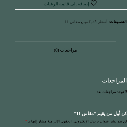
إضافة إلى قائمة الرغبات
التصنيفات:
أسعار 45
,
كميم
,
مقاس 11
مراجعات (0)
المراجعات
لا توجد مراجعات بعد.
كن أول من يقيم “مقاس 11”
لن يتم نشر عنوان بريدك الإلكتروني.
الحقول الإلزامية مشار إليها بـ
*