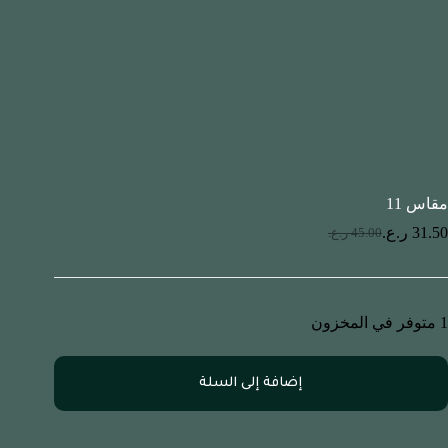
مقاس 11
31.50
ر.ع.
45.00
ر.ع.
1 متوفر في المخزون
إضافة إلى السلة