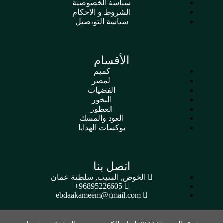
سياسة الخصوصية
الشروط و الاحكام
سياسة التو،صيل
الأقسام
كميم
المصر
الفضيات
البخور
العطور
العود والمسك
بوكسات الهدايا
اتصل بنا
الخوض, السيب, سلطنة عمان
96895226605+
ebdaakameem@gmail.com