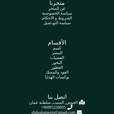
متجرنا
عن المتجر
سياسة الخصوصية
الشروط و الاحكام
سياسة التو،صيل
الأقسام
كميم
المصر
الفضيات
البخور
العطور
العود والمسك
بوكسات الهدايا
اتصل بنا
الخوض, السيب, سلطنة عمان
96895226605+
ebdaakameem@gmail.com