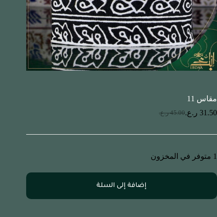
مقاس 11
31.50
ر.ع.
45.00
ر.ع.
1 متوفر في المخزون
إضافة إلى السلة