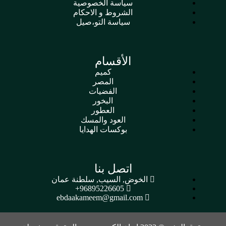
سياسة الخصوصية
الشروط و الاحكام
سياسة التو،صيل
الأقسام
كميم
المصر
الفضيات
البخور
العطور
العود والمسك
بوكسات الهدايا
اتصل بنا
الخوض, السيب, سلطنة عمان
96895226605+
ebdaakameem@gmail.com