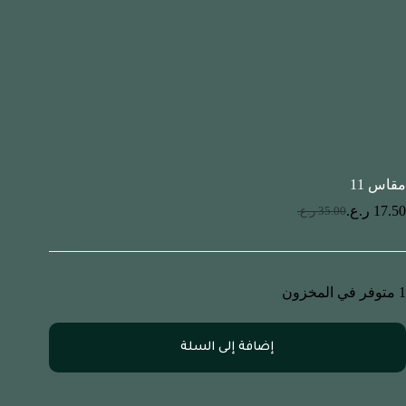
مقاس 11
17.50
ر.ع.
35.00
ر.ع.
1 متوفر في المخزون
إضافة إلى السلة