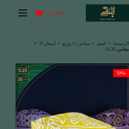
0.00
ر.ع.
الرئيسية
كميم
مقاس 11 وربع
أسعار 35
مقاس 11.25
-50%