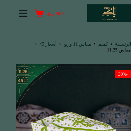
0.00
ر.ع.
الرئيسية
كميم
مقاس 11 وربع
أسعار 45
مقاس 11.25
-30%