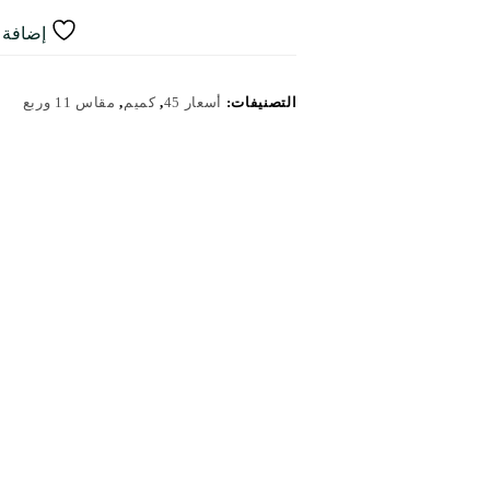
إضافة إ
التصنيفات:
أسعار 45
,
كميم
,
مقاس 11 وربع