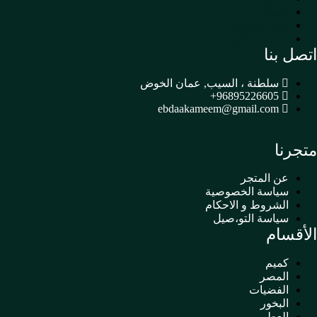
العطور
العود والمسك
بوكسات الهدايا
اتصل بنا
سلطنة ، السيب, عمان الخوض
96895226605+
ebdaakameem@gmail.com
متجرنا
عن المتجر
سياسة الخصوصية
الشروط و الاحكام
سياسة التو،صيل
الأقسام
كميم
المصر
الفضيات
البخور
العطور