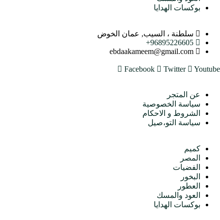
بوكسات الهدايا
اتصل بنا
سلطنة ، السيب, عمان الخوض
96895226605+
ebdaakameem@gmail.com
Facebook
Twitter
Youtube
متجرنا
عن المتجر
سياسة الخصوصية
الشروط و الاحكام
سياسة التو،صيل
الأقسام
كميم
المصر
الفضيات
البخور
العطور
العود والمسك
بوكسات الهدايا
اتصل بنا