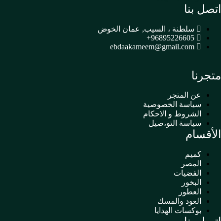
اتصل بنا
سلطنة ، السيب, عمان الخوض
96895226605+
ebdaakameem@gmail.com
متجرنا
عن المتجر
سياسة الخصوصية
الشروط و الاحكام
سياسة التو،صيل
الأقسام
كميم
المصر
الفضيات
البخور
العطور
العود والمسك
بوكسات الهدايا