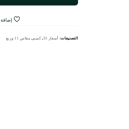
إضافة إ
التصنيفات:
أسعار 35
,
كميم
,
مقاس 11 وربع