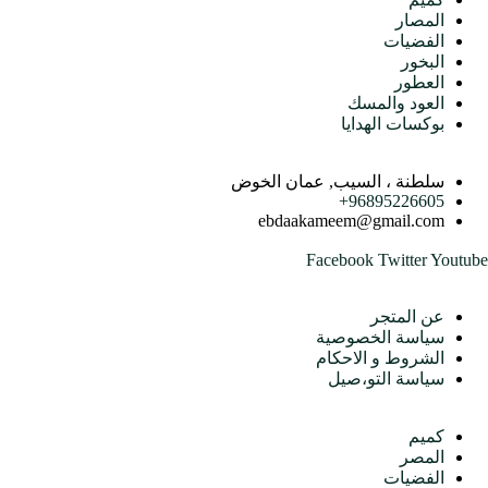
المصار
الفضيات
البخور
العطور
العود والمسك
بوكسات الهدايا
اتصل بنا
سلطنة ، السيب, عمان الخوض
96895226605+
ebdaakameem@gmail.com
Facebook
Twitter
Youtube
متجرنا
عن المتجر
سياسة الخصوصية
الشروط و الاحكام
سياسة التو،صيل
الأقسام
كميم
المصر
الفضيات