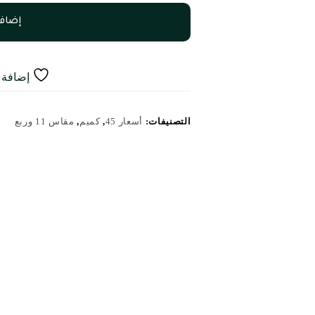
إضافة
إضافة إ
التصنيفات:
أسعار 45
,
كميم
,
مقاس 11 وربع