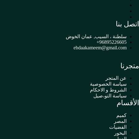
العطور
العود والمسك
بوكسات الهدايا
اتصل بنا
سلطنة ، السيب, عمان الخوض
96895226605+
ebdaakameem@gmail.com
متجرنا
عن المتجر
سياسة الخصوصية
الشروط و الاحكام
سياسة التو،صيل
الأقسام
كميم
المصر
الفضيات
البخور
العطور