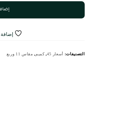
إضافة
إضافة إ
التصنيفات:
أسعار 45
,
كميم
,
مقاس 11 وربع