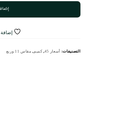
إضافة
إضافة إ
التصنيفات:
أسعار 45
,
كميم
,
مقاس 11 وربع