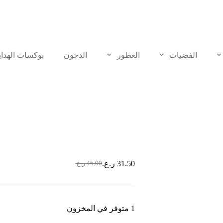
الفضيات
العطور
الدخون
بوكسات الهدايا
مقاس 11.25
31.50
ر.ع.
45.00
ر.ع.
1 متوفر في المخزون