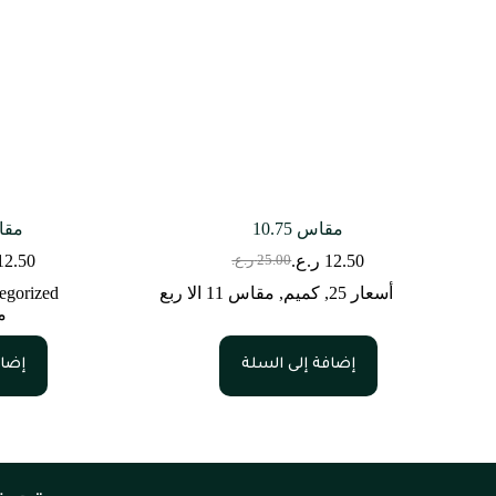
مقاس 10.75
مقاس 0
12.50
ر.ع.
12.50
25.00
ر.ع.
أسعار 25
,
كميم
,
مقاس 11 الا ربع
egorized
مق
إضافة إلى السلة
إضاف