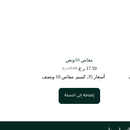
مقاس 10ونص
17.50
ر.ع.
35.00
ر.ع.
أسعار 35
,
كميم
,
مقاس 10 ونصف
إضافة إلى السلة