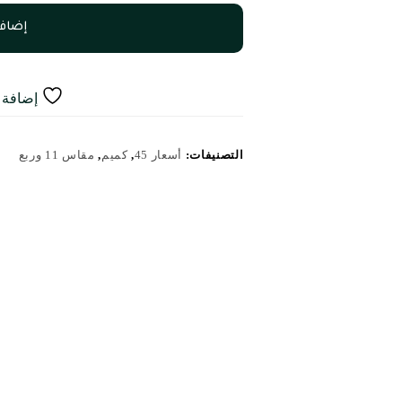
إضافة
إضافة إ
التصنيفات:
أسعار 45
,
كميم
,
مقاس 11 وربع