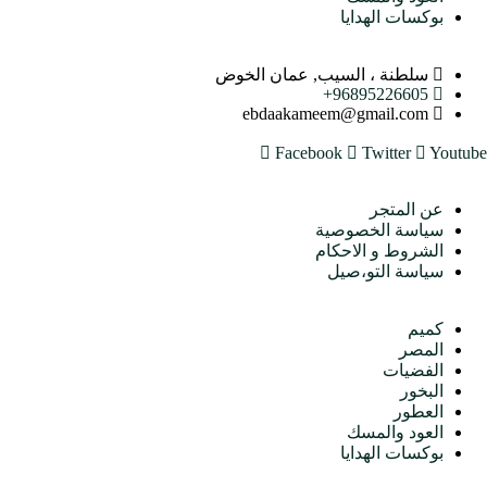
بوكسات الهدايا
اتصل بنا
سلطنة ، السيب, عمان الخوض
96895226605+
ebdaakameem@gmail.com
Facebook
Twitter
Youtube
متجرنا
عن المتجر
سياسة الخصوصية
الشروط و الاحكام
سياسة التو،صيل
الأقسام
كميم
المصر
الفضيات
البخور
العطور
العود والمسك
بوكسات الهدايا
اتصل بنا