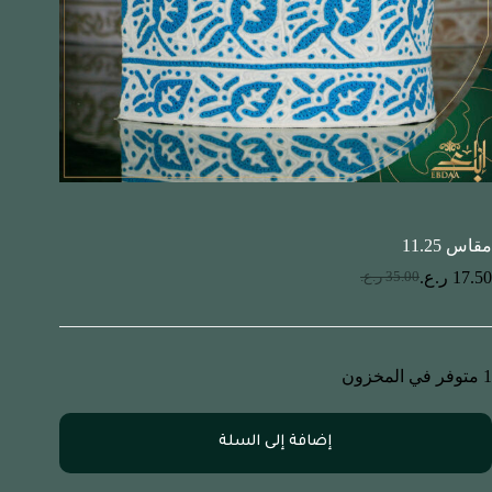
مقاس 11.25
17.50
ر.ع.
35.00
ر.ع.
1 متوفر في المخزون
إضافة إلى السلة