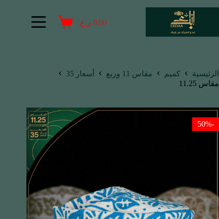
0.00
ر.ع.
الرئيسية
كميم
مقاس 11 وربع
أسعار 35
مقاس 11.25
-50%