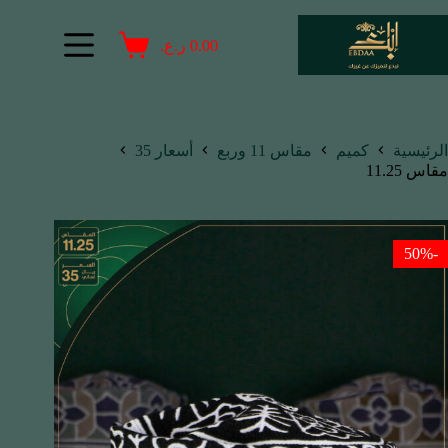
0.00
ر.ع.
الرئيسية
كميم
مقاس 11 وربع
أسعار 35
مقاس 11.25
-50%