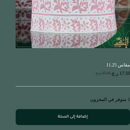
مقاس 11.25
17.50
ر.ع.
35.00
ر.ع.
1 متوفر في المخزون
إضافة إلى السلة