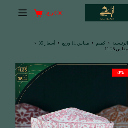
0.00
ر.ع.
الرئيسية
كميم
مقاس 11 وربع
أسعار 35
مقاس 11.25
-50%