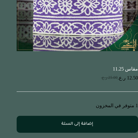
مقاس 11.25
12.50
ر.ع.
25.00
ر.ع.
1 متوفر في المخزون
إضافة إلى السلة