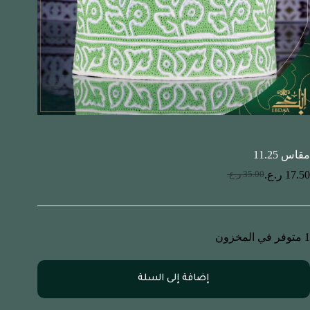
مقاس 11.25
17.50
ر.ع.
35.00
ر.ع.
1 متوفر في المخزون
إضافة إلى السلة