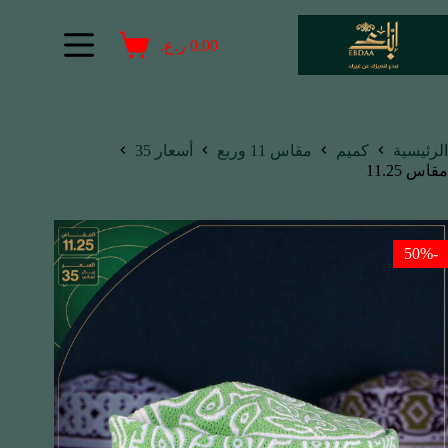
0.00
ر.ع.
الرئيسية
كميم
مقاس 11 وربع
أسعار 35
مقاس 11.25
-50%