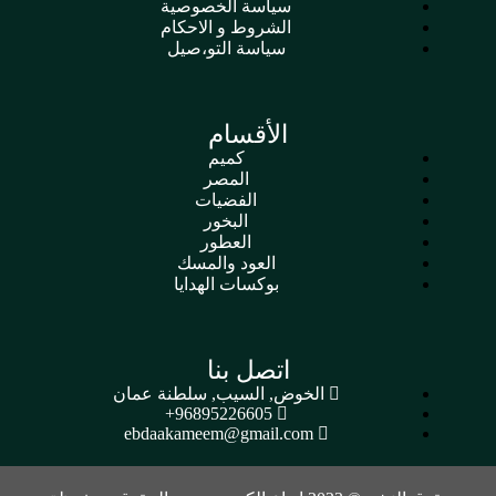
سياسة الخصوصية
الشروط و الاحكام
سياسة التو،صيل
الأقسام
كميم
المصر
الفضيات
البخور
العطور
العود والمسك
بوكسات الهدايا
اتصل بنا
الخوض, السيب, سلطنة عمان
96895226605+
ebdaakameem@gmail.com