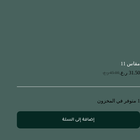
مقاس 11
31.50
ر.ع.
45.00
ر.ع.
1 متوفر في المخزون
إضافة إلى السلة