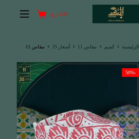
0.00
ر.ع.
الرئيسية
كميم
مقاس 11
أسعار 35
مقاس 11
-50%