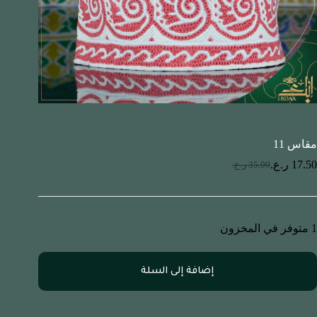
مقاس 11
17.50
ر.ع.
35.00
ر.ع.
1 متوفر في المخزون
إضافة إلى السلة