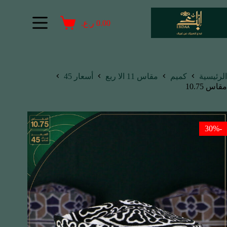
0.00
ر.ع.
الرئيسية
كميم
مقاس 11 الا ربع
أسعار 45
مقاس 10.75
-30%