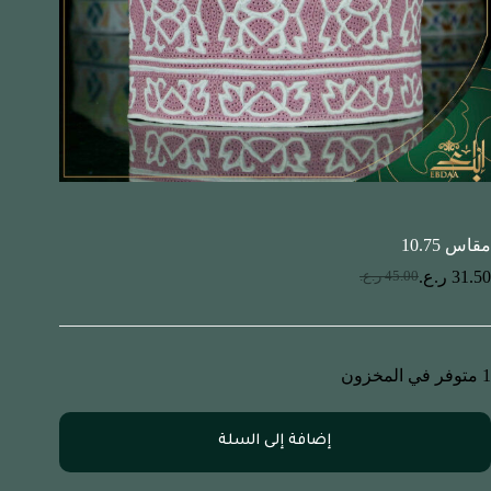
مقاس 10.75
31.50
ر.ع.
45.00
ر.ع.
1 متوفر في المخزون
إضافة إلى السلة