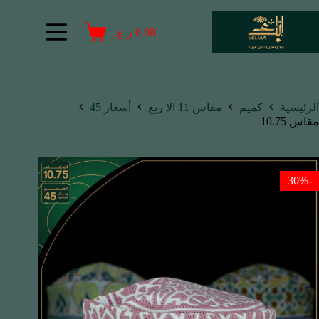
0.00
ر.ع.
الرئيسية
كميم
مقاس 11 الا ربع
أسعار 45
مقاس 10.75
-30%