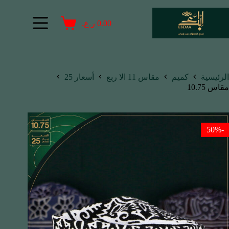
0.00
ر.ع.
الرئيسية
كميم
مقاس 11 الا ربع
أسعار 25
مقاس 10.75
-50%