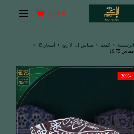
0.00
ر.ع.
الرئيسية
كميم
مقاس 11 الا ربع
أسعار 45
مقاس 10.75
-30%