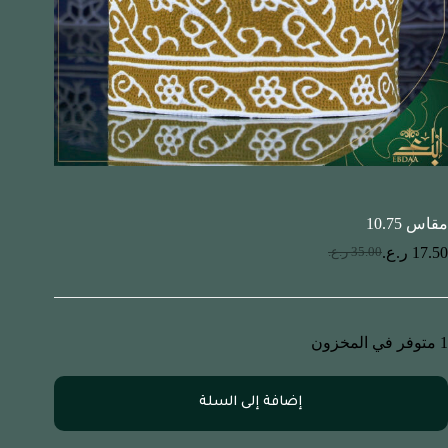
مقاس 10.75
17.50
ر.ع.
35.00
ر.ع.
1 متوفر في المخزون
إضافة إلى السلة