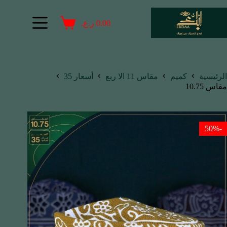
0.00
ر.ع.
الرئيسية
كميم
مقاس 11 الا ربع
أسعار 35
مقاس 10.75
-50%