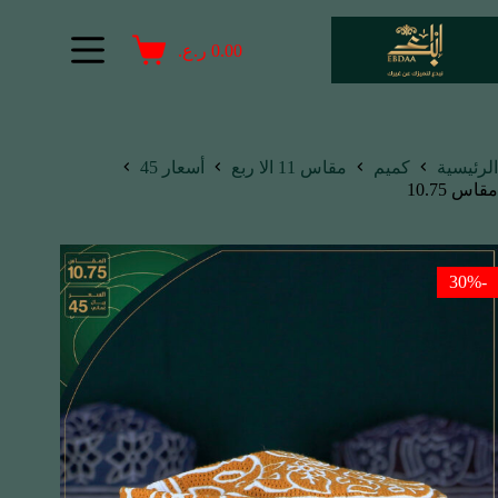
0.00
ر.ع.
الرئيسية
كميم
مقاس 11 الا ربع
أسعار 45
مقاس 10.75
-30%