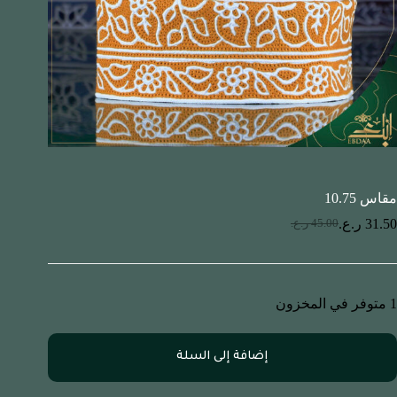
مقاس 10.75
31.50
ر.ع.
45.00
ر.ع.
1 متوفر في المخزون
إضافة إلى السلة