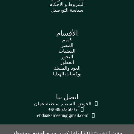
الشروط و الاحكام
سياسة التو،صيل
الأقسام
كميم
المصر
الفضيات
البخور
العطور
العود والمسك
بوكسات الهدايا
اتصل بنا
الخوض, السيب, سلطنة عمان
96895226605+
ebdaakameem@gmail.com
حقوق النشر © 2023 ابداع الكميم. جميع الحقوق محفوظة.