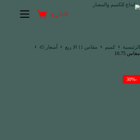
0.00
ر.ع.
الرئيسية
كميم
مقاس 11 الا ربع
أسعار 45
مقاس 10.75
-30%