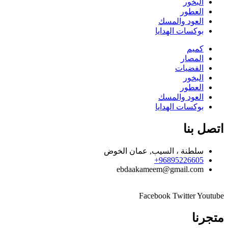
البخور
العطور
العود والمسك
بوكسات الهدايا
كميم
المصار
الفضيات
البخور
العطور
العود والمسك
بوكسات الهدايا
اتصل بنا
سلطنة ، السيب, عمان الخوض
96895226605+
ebdaakameem@gmail.com
Facebook
Twitter
Youtube
متجرنا