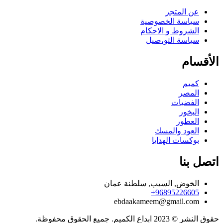
عن المتجر
سياسة الخصوصية
الشروط و الاحكام
سياسة التو،صيل
الأقسام
كميم
المصر
الفضيات
البخور
العطور
العود والمسك
بوكسات الهدايا
اتصل بنا
الخوض, السيب, سلطنة عمان
96895226605+
ebdaakameem@gmail.com
حقوق النشر © 2023 ابداع الكميم. جميع الحقوق محفوظة.