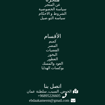
عن المتجر
سياسة الخصوصية
الشروط و الاحكام
سياسة التو،صيل
الأقسام
كميم
المصر
الفضيات
البخور
العطور
العود والمسك
بوكسات الهدايا
اتصل بنا
الخوض, السيب, سلطنة عمان
96895226605+
ebdaakameem@gmail.com