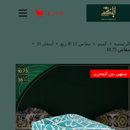
0.00
ر.ع.
الرئيسية
كميم
مقاس 11 الا ربع
أسعار 35
مقاس 10.75
منتهي من المخزن