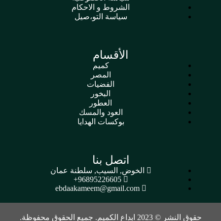
الشروط و الاحكام
سياسة التو،صيل
الأقسام
كميم
المصر
الفضيات
البخور
العطور
العود والمسك
بوكسات الهدايا
اتصل بنا
الخوض, السيب, سلطنة عمان
96895226605+
ebdaakameem@gmail.com
حقوق النشر © 2023 ابداع الكميم. جميع الحقوق محفوظة.