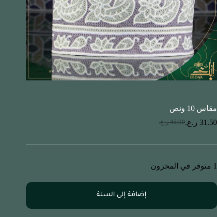
مقاس 10 ونص
31.50
ر.ع.
45.00
ر.ع.
1 متوفر في المخزون
إضافة إلى السلة