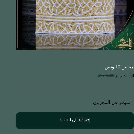
مقاس 10 ونص
31.50
ر.ع.
45.00
ر.ع.
1 متوفر في المخزون
إضافة إلى السلة