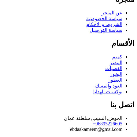
عن المتجر
سياسة الخصوصية
الشروط و الاحكام
سياسة التو،صيل
الأقسام
كميم
المصر
الفضيات
البخور
العطور
العود والمسك
بوكسات الهدايا
اتصل بنا
الخوض, السيب, سلطنة عمان
96895226605+
ebdaakameem@gmail.com