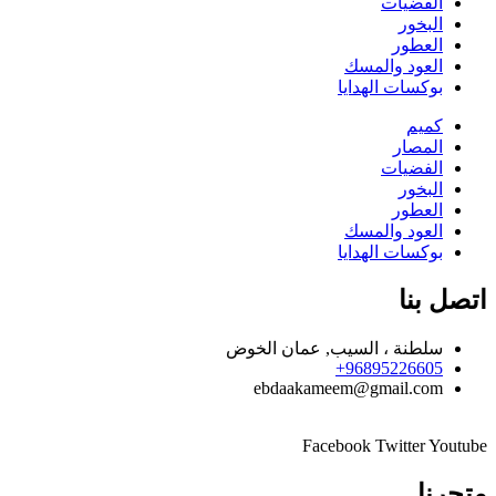
الفضيات
البخور
العطور
العود والمسك
بوكسات الهدايا
كميم
المصار
الفضيات
البخور
العطور
العود والمسك
بوكسات الهدايا
اتصل بنا
سلطنة ، السيب, عمان الخوض
96895226605+
ebdaakameem@gmail.com
Facebook
Twitter
Youtube
متجرنا