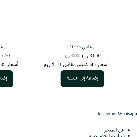
مقاس 10.75
مقاس 
31.50
ر.ع.
17.50
45.00
ر.ع.
السعر
السعر
الحالي
الأصلي
أسعار 45
,
كميم
,
مقاس 11 الا ربع
أسعار 35
,
هو:
هو:
45.00 ر.ع..
31.50 ر.ع..
إضافة إلى السلة
إضاف
Instagram
Whatsapp
متجرنا
عن المتجر
سياسة الخصوصية