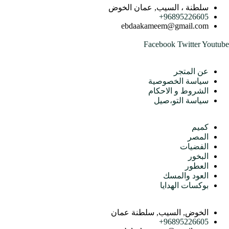
سلطنة ، السيب, عمان الخوض
96895226605+
ebdaakameem@gmail.com
Facebook
Twitter
Youtube
متجرنا
عن المتجر
سياسة الخصوصية
الشروط و الاحكام
سياسة التو،صيل
الأقسام
كميم
المصر
الفضيات
البخور
العطور
العود والمسك
بوكسات الهدايا
اتصل بنا
الخوض, السيب, سلطنة عمان
96895226605+