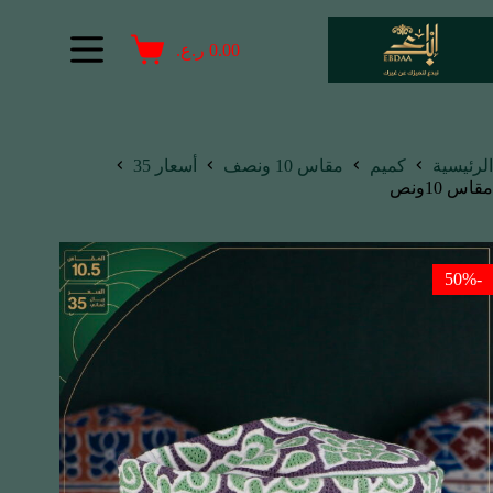
0.00
ر.ع.
الرئيسية
كميم
مقاس 10 ونصف
أسعار 35
مقاس 10ونص
-50%