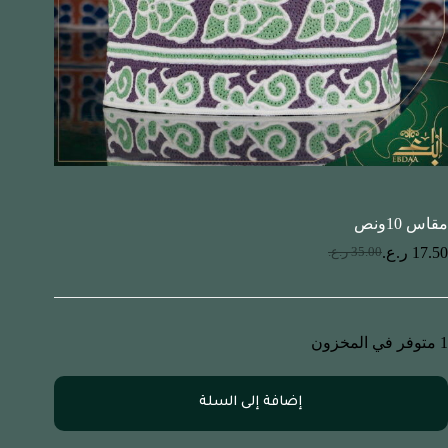
مقاس 10ونص
17.50
ر.ع.
35.00
ر.ع.
1 متوفر في المخزون
إضافة إلى السلة