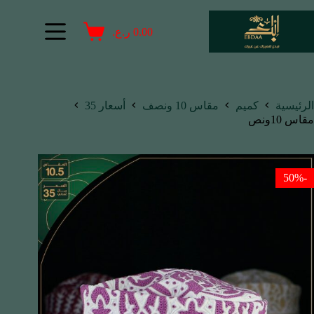
0.00
ر.ع.
الرئيسية
كميم
مقاس 10 ونصف
أسعار 35
مقاس 10ونص
-50%