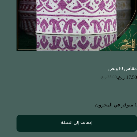
مقاس 10ونص
17.50
ر.ع.
35.00
ر.ع.
1 متوفر في المخزون
إضافة إلى السلة