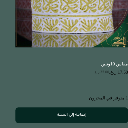
مقاس 10ونص
17.50
ر.ع.
35.00
ر.ع.
1 متوفر في المخزون
إضافة إلى السلة