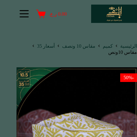
0.00
ر.ع.
الرئيسية
كميم
مقاس 10 ونصف
أسعار 35
مقاس 10ونص
-50%