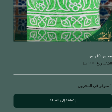
مقاس 10ونص
17.50
ر.ع.
35.00
ر.ع.
1 متوفر في المخزون
إضافة إلى السلة