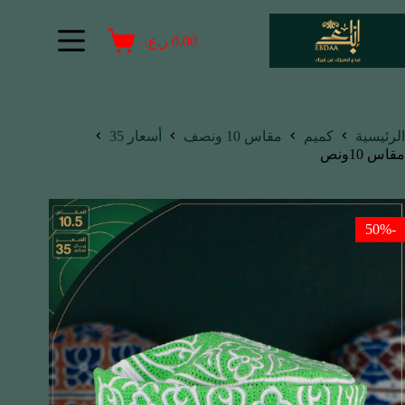
0.00
ر.ع.
الرئيسية
كميم
مقاس 10 ونصف
أسعار 35
مقاس 10ونص
-50%