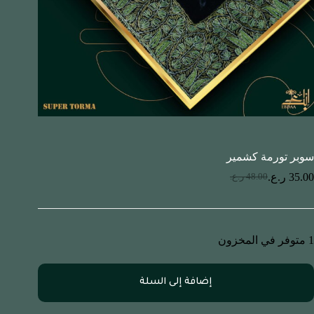
سوبر تورمة كشمير
35.00
ر.ع.
48.00
ر.ع.
1 متوفر في المخزون
إضافة إلى السلة