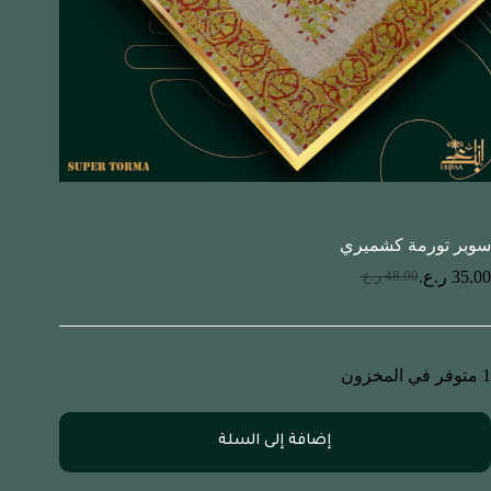
سوبر تورمة كشميري
35.00
ر.ع.
48.00
ر.ع.
1 متوفر في المخزون
إضافة إلى السلة